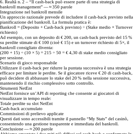
6. Realtà n. 2 – “Il cash‑back può essere parte di una strategia di
bankroll management” — ≈ 350 parole
Integrazione nel bankroll mensile
Un approccio razionale prevede di includere il cash‑back previsto nella
pianificazione del bankroll. La formula pratica è:
Bankroll = (Deposito + Cash‑back previsto) ÷ (Stake medio × Turnover
richiesto)
Ad esempio, con un deposito di € 200, un cash‑back previsto del 15 %
su perdite stimate di € 100 (cioè € 15) e un turnover richiesto di 5×, il
bankroll consigliato diventa:
(200 + 15) ÷ (10 × 5) = 215 ÷ 50 = € 4,30
di stake medio consigliato
per sessione.
Scenario di gioco responsabile
Utilizzare il cash‑back per ridurre la puntata successiva è una strategia
efficace per limitare le perdite. Se il giocatore riceve € 20 di cash‑back,
può decidere di abbassare lo stake del 20 % nella sessione successiva,
mantenendo il rischio complessivo sotto controllo.
Strumenti NetEnt
NetEnt fornisce un’API di reporting che consente ai giocatori di
visualizzare in tempo reale:
Totale perdite su slot NetEnt
Cash‑back accumulato
Commissioni di prelievo applicate
Questi dati sono accessibili tramite il pannello “My Stats” del casinò,
consentendo una gestione trasparente e immediata del bankroll.
Conclusione — ≈ 200 parole