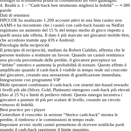
obblighi di scommessa prima di considerarlo un vero guadagno.
4. Realtà n. 1 – “Cash‑back ben strutturato migliora la fedeltà” — ≈ 380
parole
Dati di retention
HPCCOE ha analizzato 1.200 account attivi in una lista casino non
AAMS e ha riscontrato che i casinò con cash‑back basato su NetEnt
registrano un aumento del 15 % del tempo medio di gioco rispetto a
quelli senza tale offerta. Il dato è più marcato nei giocatori mobile‑first,
che accedono tramite app iOS e Android.
Psicologia della reciprocità
Il principio di reciprocità, studiato da Robert Cialdini, afferma che le
persone tendono a restituire un favore. Quando un casinò restituisce
una piccola percentuale delle perdite, il giocatore percepisce un
“debito” emotivo e aumenta la probabilità di tornare. Questo effetto è
amplificato quando il cash‑back è visibile in tempo reale sul cruscotto
del giocatore, creando una sensazione di gratificazione immediata.
Integrazione con programmi VIP
Molti operatori combinano il cash‑back con sistemi tier‑based rewards:
i livelli più alti (Silver, Gold, Platinum) ottengono cash‑back più elevati
(fino al 25 %) e limiti di prelievo ridotti. Questa sinergia incentiva i
giocatori a puntare di più per scalare di livello, creando un circolo
virtuoso di fedeltà.
Best practice per i player
Controllare il cruscotto: la sezione “Storico cash‑back” mostra le
perdite, il rimborso e le commissioni in tempo reale.
Impostare avvisi: molti casinò permettono di ricevere notifiche push
quando il cash‑back raggiunge il limite massimo.