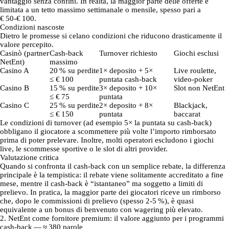
vantaggio senza confini. In realtà, la maggior parte delle offerte è
limitata a un tetto massimo settimanale o mensile, spesso pari a
€ 50‑€ 100.
Condizioni nascoste
Dietro le promesse si celano condizioni che riducono drasticamente il
valore percepito.
Casinò (partner
Cash‑back
Turnover richiesto
Giochi esclusi
NetEnt)
massimo
Casino A
20 % su perdite
1× deposito + 5×
Live roulette,
≤ € 100
puntata cash‑back
video‑poker
Casino B
15 % su perdite
3× deposito + 10×
Slot non NetEnt
≤ € 75
puntata
Casino C
25 % su perdite
2× deposito + 8×
Blackjack,
≤ € 150
puntata
baccarat
Le condizioni di turnover (ad esempio 5× la puntata su cash‑back)
obbligano il giocatore a scommettere più volte l’importo rimborsato
prima di poter prelevare. Inoltre, molti operatori escludono i giochi
live, le scommesse sportive o le slot di altri provider.
Valutazione critica
Quando si confronta il cash‑back con un semplice rebate, la differenza
principale è la tempistica: il rebate viene solitamente accreditato a fine
mese, mentre il cash‑back è “istantaneo” ma soggetto a limiti di
prelievo. In pratica, la maggior parte dei giocatori riceve un rimborso
che, dopo le commissioni di prelievo (spesso 2‑5 %), è quasi
equivalente a un bonus di benvenuto con wagering più elevato.
2. NetEnt come fornitore premium: il valore aggiunto per i programmi
cash‑back — ≈ 380 parole