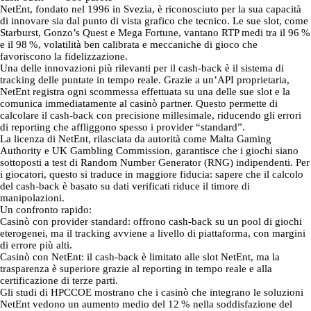
NetEnt, fondato nel 1996 in Svezia, è riconosciuto per la sua capacità
di innovare sia dal punto di vista grafico che tecnico. Le sue slot, come
Starburst
,
Gonzo’s Quest
e
Mega Fortune
, vantano RTP medi tra il 96 %
e il 98 %, volatilità ben calibrata e meccaniche di gioco che
favoriscono la fidelizzazione.
Una delle innovazioni più rilevanti per il cash‑back è il sistema di
tracking delle puntate in tempo reale. Grazie a un’API proprietaria,
NetEnt registra ogni scommessa effettuata su una delle sue slot e la
comunica immediatamente al casinò partner. Questo permette di
calcolare il cash‑back con precisione millesimale, riducendo gli errori
di reporting che affliggono spesso i provider “standard”.
La licenza di NetEnt, rilasciata da autorità come Malta Gaming
Authority e UK Gambling Commission, garantisce che i giochi siano
sottoposti a test di Random Number Generator (RNG) indipendenti. Per
i giocatori, questo si traduce in maggiore fiducia: sapere che il calcolo
del cash‑back è basato su dati verificati riduce il timore di
manipolazioni.
Un confronto rapido:
Casinò con provider standard: offrono cash‑back su un pool di giochi
eterogenei, ma il tracking avviene a livello di piattaforma, con margini
di errore più alti.
Casinò con NetEnt: il cash‑back è limitato alle slot NetEnt, ma la
trasparenza è superiore grazie al reporting in tempo reale e alla
certificazione di terze parti.
Gli studi di HPCCOE mostrano che i casinò che integrano le soluzioni
NetEnt vedono un aumento medio del 12 % nella soddisfazione del