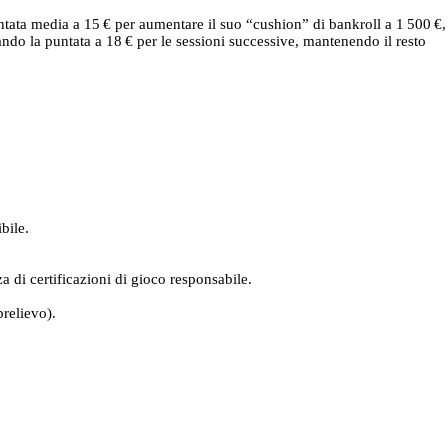
untata media a 15 € per aumentare il suo “cushion” di bankroll a 1 500 €,
do la puntata a 18 € per le sessioni successive, mantenendo il resto
bile.
a di certificazioni di gioco responsabile.
prelievo).