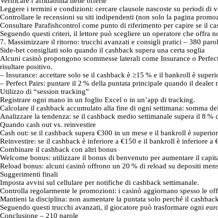
Verificare l’affidabilità delle offerte
Leggere i termini e condizioni
: cercare clausole nascoste su periodi di v
Controllare le recensioni
su siti indipendenti (non solo la pagina promoz
Consultare Parafishcontrol
come punto di riferimento per capire se il cas
Seguendo questi criteri, il lettore può scegliere un operatore che offra 
7. Massimizzare il ritorno: trucchi avanzati e consigli pratici – 380 paro
Side‑bet consigliati solo quando il cashback supera una certa soglia
Alcuni casinò propongono scommesse laterali come
Insurance
o
Perfec
risultare positivo.
–
Insurance
: accettare solo se il cashback è ≥15 % e il bankroll è superi
–
Perfect Pairs
: puntare il 2 % della puntata principale quando il dealer
Utilizzo di “session tracking”
Registrare ogni mano
in un foglio Excel o in un’app di tracking.
Calcolare il cashback accumulato
alla fine di ogni settimana: somma de
Analizzare la tendenza
: se il cashback medio settimanale supera il 8 % de
Quando cash out vs. reinvestire
Cash out
: se il cashback supera €300 in un mese e il bankroll è superio
Reinvestire
: se il cashback è inferiore a €150 e il bankroll è inferiore 
Combinare il cashback con altri bonus
Welcome bonus
: utilizzare il bonus di benvenuto per aumentare il capita
Reload bonus
: alcuni casinò offrono un 20 % di reload su depositi mensi
Suggerimenti finali
Imposta avvisi
sul cellulare per notifiche di cashback settimanale.
Controlla regolarmente le promozioni
: i casinò aggiornano spesso le 
Mantieni la disciplina
: non aumentare la puntata solo perché il cashback 
Seguendo questi trucchi avanzati, il giocatore può trasformare ogni euro
Conclusione – 210 parole