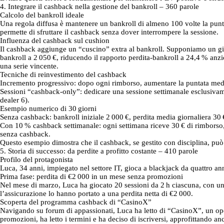
4. Integrare il cashback nella gestione del bankroll – 360 parole
Calcolo del bankroll ideale
Una regola diffusa è mantenere un bankroll di almeno 100 volte la punta
permette di sfruttare il cashback senza dover interrompere la sessione.
Influenza del cashback sul cushion
Il cashback aggiunge un “cuscino” extra al bankroll. Supponiamo un gi
bankroll a 2 050 €, riducendo il rapporto perdita‑bankroll a 24,4 % anz
una serie vincente.
Tecniche di reinvestimento del cashback
Incremento progressivo
: dopo ogni rimborso, aumentare la puntata media
Sessioni “cashback‑only”
: dedicare una sessione settimanale esclusiva
dealer 6).
Esempio numerico di 30 giorni
Senza cashback
: bankroll iniziale 2 000 €, perdita media giornaliera 30 
Con 10 % cashback settimanale
: ogni settimana riceve 30 € di rimborso,
senza cashback.
Questo esempio dimostra che il cashback, se gestito con disciplina, può
5. Storia di successo: da perdite a profitto costante – 410 parole
Profilo del protagonista
Luca, 34 anni, impiegato nel settore IT, gioca a blackjack da quattro a
Prima fase: perdita di €2 000 in un mese senza promozioni
Nel mese di marzo, Luca ha giocato 20 sessioni da 2 h ciascuna, con un
l’assicurazione lo hanno portato a una perdita netta di €2 000.
Scoperta del programma cashback di “CasinoX”
Navigando su forum di appassionati, Luca ha letto di “CasinoX”, un opera
promozioni, ha letto i termini e ha deciso di iscriversi, approfittando 