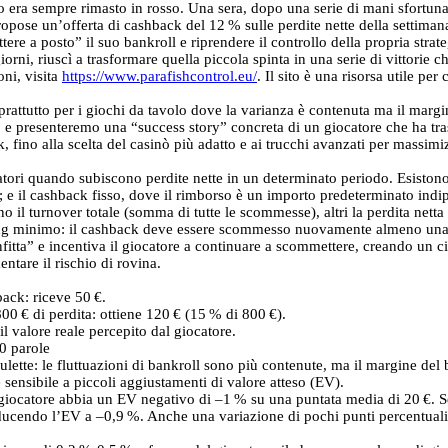
o era sempre rimasto in rosso. Una sera, dopo una serie di mani sfortunat
propose un’offerta di cashback del 12 % sulle perdite nette della settima
 posto” il suo bankroll e riprendere il controllo della propria strategia
giorni, riuscì a trasformare quella piccola spinta in una serie di vittorie 
ni, visita
https://www.parafishcontrol.eu/
. Il sito è una risorsa utile pe
rattutto per i giochi da tavolo dove la varianza è contenuta ma il margi
rlo, e presenteremo una “success story” concreta di un giocatore che ha tr
ck, fino alla scelta del casinò più adatto e ai trucchi avanzati per massimiz
atori quando subiscono perdite nette in un determinato periodo. Esistono
 e il
cashback fisso
, dove il rimborso è un importo predeterminato indip
no il
turnover
totale (somma di tutte le scommesse), altri la perdita netta
ng
minimo: il cashback deve essere scommesso nuovamente almeno una o 
nfitta” e incentiva il giocatore a continuare a scommettere, creando un c
ntare il rischio di rovina.
back: riceve 50 €.
0 € di perdita: ottiene 120 € (15 % di 800 €).
l valore reale percepito dal giocatore.
00 parole
oulette: le fluttuazioni di bankroll sono più contenute, ma il margine d
 sensibile a piccoli aggiustamenti di valore atteso (EV).
 giocatore abbia un EV negativo di –1 % su una puntata media di 20 €. 
iducendo l’EV a –0,9 %. Anche una variazione di pochi punti percentuali 