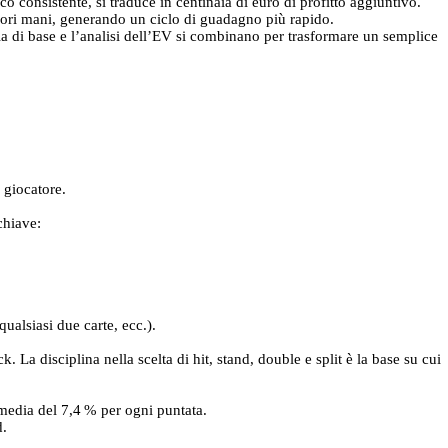
 consistente, si traduce in centinaia di euro di profitto aggiuntivo.
teriori mani, generando un ciclo di guadagno più rapido.
tegia di base e l’analisi dell’EV si combinano per trasformare un semplice
 giocatore.
chiave:
ualsiasi due carte, ecc.).
 La disciplina nella scelta di hit, stand, double e split è la base su cui
media del 7,4 % per ogni puntata.
d.