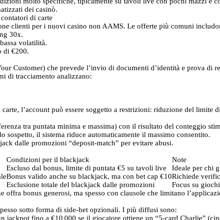
ndizioni molto specifiche, tipicamente su tavoli live con pochi mazzi e co
tizzati dei casinò.
contatori di carte
ione clienti per i nuovi casino non AAMS. Le offerte più comuni includo
ing 30x.
bassa volatilità.
o di €200.
r Customer) che prevede l’invio di documenti d’identità e prova di res
emi di tracciamento analizzano:
carte, l’account può essere soggetto a restrizioni: riduzione del limite 
ferenza tra puntata minima e massima) con il risultato del conteggio sti
o sospetto, il sistema riduce automaticamente il massimo consentito.
kjack dalle promozioni “deposit‑match” per evitare abusi.
Condizioni per il blackjack
Note
Escluso dal bonus, limite di puntata €5 su tavoli live
Ideale per chi g
le
Bonus valido anche su blackjack, ma con bet cap €10
Richiede verifi
Esclusione totale del blackjack dalle promozioni
Focus su gioch
offra bonus generosi, ma spesso con clausole che limitano l’applicazione
pesso sotto forma di side‑bet opzionali. I più diffusi sono:
jackpot fino a €10 000 se il giocatore ottiene un “5‑card Charlie” (cin