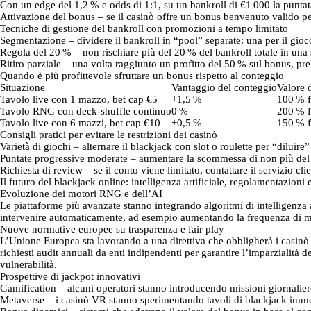
Con un edge del 1,2 % e odds di 1:1, su un bankroll di €1 000 la puntata
Attivazione del bonus – se il casinò offre un bonus benvenuto valido per 
Tecniche di gestione del bankroll con promozioni a tempo limitato
Segmentazione – dividere il bankroll in “pool” separate: una per il gioco
Regola del 20 % – non rischiare più del 20 % del bankroll totale in una
Ritiro parziale – una volta raggiunto un profitto del 50 % sul bonus, pre
Quando è più profittevole sfruttare un bonus rispetto al conteggio
Situazione
Vantaggio del conteggio
Valore 
Tavolo live con 1 mazzo, bet cap €5
+1,5 %
100 % f
Tavolo RNG con deck‑shuffle continuo
0 %
200 % f
Tavolo live con 6 mazzi, bet cap €10
+0,5 %
150 % f
Consigli pratici per evitare le restrizioni dei casinò
Varietà di giochi – alternare il blackjack con slot o roulette per “diluire” 
Puntate progressive moderate – aumentare la scommessa di non più del 2
Richiesta di review – se il conto viene limitato, contattare il servizio cl
Il futuro del blackjack online: intelligenza artificiale, regolamentazioni
Evoluzione dei motori RNG e dell’AI
Le piattaforme più avanzate stanno integrando algoritmi di intelligenza 
intervenire automaticamente, ad esempio aumentando la frequenza di mes
Nuove normative europee su trasparenza e fair play
L’Unione Europea sta lavorando a una direttiva che obbligherà i casinò o
richiesti audit annuali da enti indipendenti per garantire l’imparzialit
vulnerabilità.
Prospettive di jackpot innovativi
Gamification – alcuni operatori stanno introducendo missioni giornalie
Metaverse – i casinò VR stanno sperimentando tavoli di blackjack immers