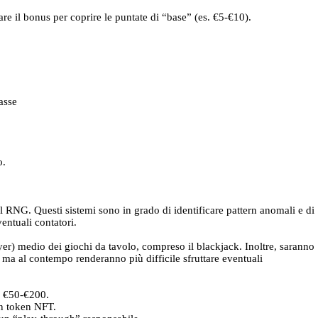
re il bonus per coprire le puntate di “base” (es. €5‑€10).
asse
o.
al RNG. Questi sistemi sono in grado di identificare pattern anomali e di
ntuali contatori.
yer) medio dei giochi da tavolo, compreso il blackjack. Inoltre, saranno
, ma al contempo renderanno più difficile sfruttare eventuali
i €50‑€200.
in token NFT.