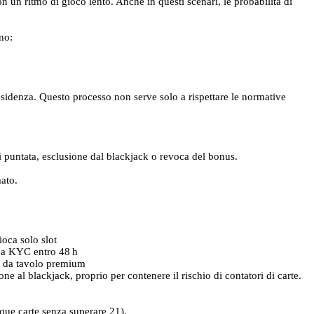
n un ritmo di gioco lento. Anche in questi scenari, le probabilità di
no:
idenza. Questo processo non serve solo a rispettare le normative
di puntata, esclusione dal blackjack o revoca del bonus.
mato.
ioca solo slot
ca KYC entro 48 h
i da tavolo premium
 al blackjack, proprio per contenere il rischio di contatori di carte.
que carte senza superare 21).